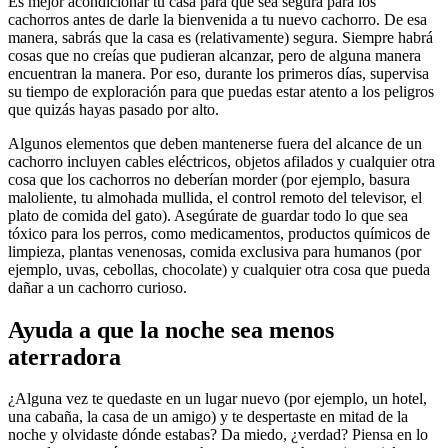
Es mejor acondicionar tu casa para que sea segura para los
cachorros antes de darle la bienvenida a tu nuevo cachorro. De esa
manera, sabrás que la casa es (relativamente) segura. Siempre habrá
cosas que no creías que pudieran alcanzar, pero de alguna manera
encuentran la manera. Por eso, durante los primeros días, supervisa
su tiempo de exploración para que puedas estar atento a los peligros
que quizás hayas pasado por alto.
Algunos elementos que deben mantenerse fuera del alcance de un
cachorro incluyen cables eléctricos, objetos afilados y cualquier otra
cosa que los cachorros no deberían morder (por ejemplo, basura
maloliente, tu almohada mullida, el control remoto del televisor, el
plato de comida del gato). Asegúrate de guardar todo lo que sea
tóxico para los perros, como medicamentos, productos químicos de
limpieza, plantas venenosas, comida exclusiva para humanos (por
ejemplo, uvas, cebollas, chocolate) y cualquier otra cosa que pueda
dañar a un cachorro curioso.
Ayuda a que la noche sea menos
aterradora
¿Alguna vez te quedaste en un lugar nuevo (por ejemplo, un hotel,
una cabaña, la casa de un amigo) y te despertaste en mitad de la
noche y olvidaste dónde estabas? Da miedo, ¿verdad? Piensa en lo