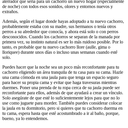
aterrador que sería para un cachorro un nuevo hogar (especialmente
de noche) con todos esos sonidos, olores y entornos nuevos y
extraños.
Además, según el lugar donde hayas adoptado a tu nuevo cachorro,
probablemente estaba con su madre, sus hermanos o tenía otros
perros a su alrededor que conocía, y ahora está solo o con perros
desconocidos. Cuando los cachorros se separan de la manada por
primera vez, su instinto natural es ser lo más ruidoso posible. Por lo
tanto, es probable que tu nuevo cachorro llore (aulle, gima o
lloriquee) durante unos días o incluso unas semanas cuando esté
solo.
Puedes hacer que la noche sea un poco más reconfortante para tu
cachorro eligiendo un área tranquila de tu casa para su cama. Hazle
una cama cómoda en una jaula para que tenga un espacio seguro
para hacer su propia cama y evitar que haga travesuras mientras
duermes. Poner una prenda de tu ropa cerca de su jaula puede ser
reconfortante para ellos, además de que ayudará a crear un vínculo.
Solo asegúrate de que esté lo suficientemente lejos para que no lo
use como juguete para morder. También puedes considerar colocar
la jaula en tu dormitorio, pero si quieres que tu cachorro duerma en
tu cama, espera hasta que esté acostumbrado a ir al baño, porque,
bueno, ya lo entendemos.