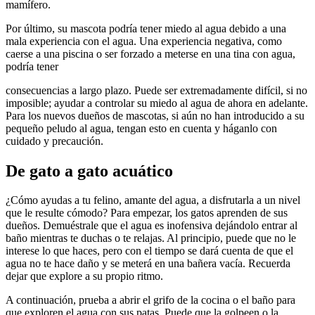
mamífero.
Por último, su mascota podría tener miedo al agua debido a una
mala experiencia con el agua. Una experiencia negativa, como
caerse a una piscina o ser forzado a meterse en una tina con agua,
podría tener
consecuencias a largo plazo. Puede ser extremadamente difícil, si no
imposible; ayudar a controlar su miedo al agua de ahora en adelante.
Para los nuevos dueños de mascotas, si aún no han introducido a su
pequeño peludo al agua, tengan esto en cuenta y háganlo con
cuidado y precaución.
De gato a gato acuático
¿Cómo ayudas a tu felino, amante del agua, a disfrutarla a un nivel
que le resulte cómodo? Para empezar, los gatos aprenden de sus
dueños. Demuéstrale que el agua es inofensiva dejándolo entrar al
baño mientras te duchas o te relajas. Al principio, puede que no le
interese lo que haces, pero con el tiempo se dará cuenta de que el
agua no te hace daño y se meterá en una bañera vacía. Recuerda
dejar que explore a su propio ritmo.
A continuación, prueba a abrir el grifo de la cocina o el baño para
que exploren el agua con sus patas. Puede que la golpeen o la