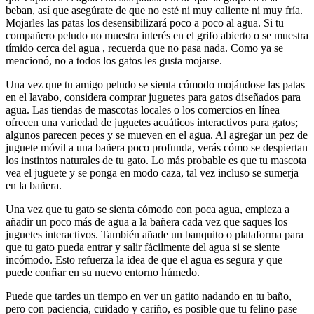
beban, así que asegúrate de que no esté ni muy caliente ni muy fría.
Mojarles las patas los desensibilizará poco a poco al agua. Si tu
compañero peludo no muestra interés en el grifo abierto o se muestra
tímido cerca del agua , recuerda que no pasa nada. Como ya se
mencionó, no a todos los gatos les gusta mojarse.
Una vez que tu amigo peludo se sienta cómodo mojándose las patas
en el lavabo, considera comprar juguetes para gatos diseñados para
agua. Las tiendas de mascotas locales o los comercios en línea
ofrecen una variedad de juguetes acuáticos interactivos para gatos;
algunos parecen peces y se mueven en el agua. Al agregar un pez de
juguete móvil a una bañera poco profunda, verás cómo se despiertan
los instintos naturales de tu gato. Lo más probable es que tu mascota
vea el juguete y se ponga en modo caza, tal vez incluso se sumerja
en la bañera.
Una vez que tu gato se sienta cómodo con poca agua, empieza a
añadir un poco más de agua a la bañera cada vez que saques los
juguetes interactivos. También añade un banquito o plataforma para
que tu gato pueda entrar y salir fácilmente del agua si se siente
incómodo. Esto refuerza la idea de que el agua es segura y que
puede conﬁar en su nuevo entorno húmedo.
Puede que tardes un tiempo en ver un gatito nadando en tu baño,
pero con paciencia, cuidado y cariño, es posible que tu felino pase