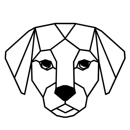
Ir
al
contenido