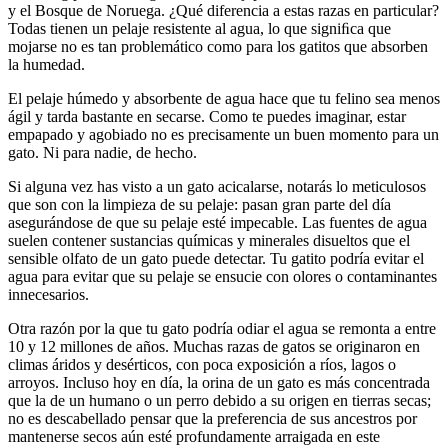
y el Bosque de Noruega. ¿Qué diferencia a estas razas en particular?
Todas tienen un pelaje resistente al agua, lo que signiﬁca que
mojarse no es tan problemático como para los gatitos que absorben
la humedad.
El pelaje húmedo y absorbente de agua hace que tu felino sea menos
ágil y tarda bastante en secarse. Como te puedes imaginar, estar
empapado y agobiado no es precisamente un buen momento para un
gato. Ni para nadie, de hecho.
Si alguna vez has visto a un gato acicalarse, notarás lo meticulosos
que son con la limpieza de su pelaje: pasan gran parte del día
asegurándose de que su pelaje esté impecable. Las fuentes de agua
suelen contener sustancias químicas y minerales disueltos que el
sensible olfato de un gato puede detectar. Tu gatito podría evitar el
agua para evitar que su pelaje se ensucie con olores o contaminantes
innecesarios.
Otra razón por la que tu gato podría odiar el agua se remonta a entre
10 y 12 millones de años. Muchas razas de gatos se originaron en
climas áridos y desérticos, con poca exposición a ríos, lagos o
arroyos. Incluso hoy en día, la orina de un gato es más concentrada
que la de un humano o un perro debido a su origen en tierras secas;
no es descabellado pensar que la preferencia de sus ancestros por
mantenerse secos aún esté profundamente arraigada en este