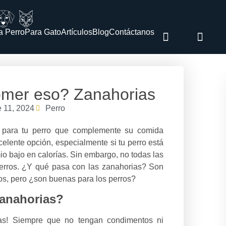
a Perro
Para Gato
Artículos
Blog
Contáctanos
omer eso? Zanahorias
 11, 2024
Perro
 para tu perro que complemente su comida
celente opción, especialmente si tu perro está
 bajo en calorías. Sin embargo, no todas las
perros. ¿Y qué pasa con las zanahorias? Son
os, pero ¿son buenas para los perros?
anahorias?
ias! Siempre que no tengan condimentos ni