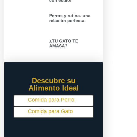
con estilo!
Perros y rutina: una
relación perfecta
¿TU GATO TE
AMASA?
Descubre su
Alimento Ideal
Comida para Perro
Comida para Gato