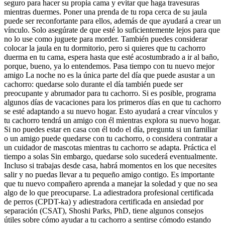
seguro para hacer su propia cama y evitar que haga travesuras
mientras duermes. Poner una prenda de tu ropa cerca de su jaula
puede ser reconfortante para ellos, además de que ayudará a crear un
vínculo. Solo asegúrate de que esté lo suficientemente lejos para que
no lo use como juguete para morder. También puedes considerar
colocar la jaula en tu dormitorio, pero si quieres que tu cachorro
duerma en tu cama, espera hasta que esté acostumbrado a ir al baño,
porque, bueno, ya lo entendemos. Pasa tiempo con tu nuevo mejor
amigo La noche no es la única parte del día que puede asustar a un
cachorro: quedarse solo durante el día también puede ser
preocupante y abrumador para tu cachorro. Si es posible, programa
algunos días de vacaciones para los primeros días en que tu cachorro
se esté adaptando a su nuevo hogar. Esto ayudará a crear vínculos y
tu cachorro tendrá un amigo con él mientras explora su nuevo hogar.
Si no puedes estar en casa con él todo el día, pregunta si un familiar
o un amigo puede quedarse con tu cachorro, o considera contratar a
un cuidador de mascotas mientras tu cachorro se adapta. Práctica el
tiempo a solas Sin embargo, quedarse solo sucederá eventualmente.
Incluso si trabajas desde casa, habrá momentos en los que necesites
salir y no puedas llevar a tu pequeño amigo contigo. Es importante
que tu nuevo compañero aprenda a manejar la soledad y que no sea
algo de lo que preocuparse. La adiestradora profesional certificada
de perros (CPDT-ka) y adiestradora certificada en ansiedad por
separación (CSAT), Shoshi Parks, PhD, tiene algunos consejos
útiles sobre cómo ayudar a tu cachorro a sentirse cómodo estando