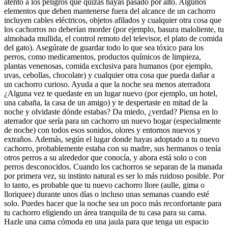
atento a los peligros que quizás hayas pasado por alto. Algunos
elementos que deben mantenerse fuera del alcance de un cachorro
incluyen cables eléctricos, objetos afilados y cualquier otra cosa que
los cachorros no deberían morder (por ejemplo, basura maloliente, tu
almohada mullida, el control remoto del televisor, el plato de comida
del gato). Asegúrate de guardar todo lo que sea tóxico para los
perros, como medicamentos, productos químicos de limpieza,
plantas venenosas, comida exclusiva para humanos (por ejemplo,
uvas, cebollas, chocolate) y cualquier otra cosa que pueda dañar a
un cachorro curioso. Ayuda a que la noche sea menos aterradora
¿Alguna vez te quedaste en un lugar nuevo (por ejemplo, un hotel,
una cabaña, la casa de un amigo) y te despertaste en mitad de la
noche y olvidaste dónde estabas? Da miedo, ¿verdad? Piensa en lo
aterrador que sería para un cachorro un nuevo hogar (especialmente
de noche) con todos esos sonidos, olores y entornos nuevos y
extraños. Además, según el lugar donde hayas adoptado a tu nuevo
cachorro, probablemente estaba con su madre, sus hermanos o tenía
otros perros a su alrededor que conocía, y ahora está solo o con
perros desconocidos. Cuando los cachorros se separan de la manada
por primera vez, su instinto natural es ser lo más ruidoso posible. Por
lo tanto, es probable que tu nuevo cachorro llore (aulle, gima o
lloriquee) durante unos días o incluso unas semanas cuando esté
solo. Puedes hacer que la noche sea un poco más reconfortante para
tu cachorro eligiendo un área tranquila de tu casa para su cama.
Hazle una cama cómoda en una jaula para que tenga un espacio