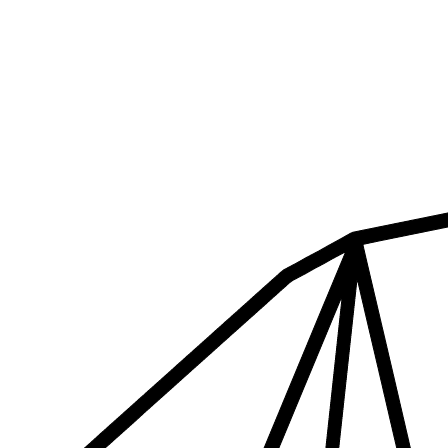
Ir
al
contenido