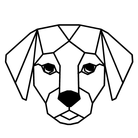
Ir
al
contenido