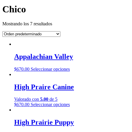
Chico
Mostrando los 7 resultados
Appalachian Valley
Este
$
670.00
Seleccionar opciones
producto
tiene
múltiples
High Praire Canine
variantes.
Las
Valorado con
5.00
de 5
opciones
Este
$
670.00
Seleccionar opciones
se
producto
pueden
tiene
elegir
múltiples
High Prairie Puppy
en
variantes.
la
Las