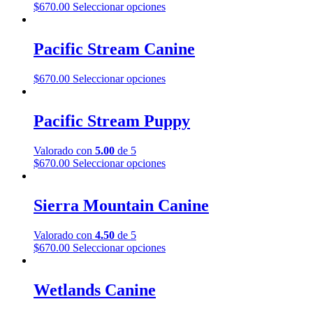
página
Este
$
670.00
Seleccionar opciones
opciones
de
producto
se
producto
tiene
pueden
múltiples
Pacific Stream Canine
elegir
variantes.
en
Las
la
Este
$
670.00
Seleccionar opciones
opciones
página
producto
se
de
tiene
pueden
producto
múltiples
Pacific Stream Puppy
elegir
variantes.
en
Las
la
Valorado con
5.00
de 5
opciones
página
Este
$
670.00
Seleccionar opciones
se
de
producto
pueden
producto
tiene
elegir
múltiples
Sierra Mountain Canine
en
variantes.
la
Las
página
Valorado con
4.50
de 5
opciones
de
Este
$
670.00
Seleccionar opciones
se
producto
producto
pueden
tiene
elegir
múltiples
Wetlands Canine
en
variantes.
la
Las