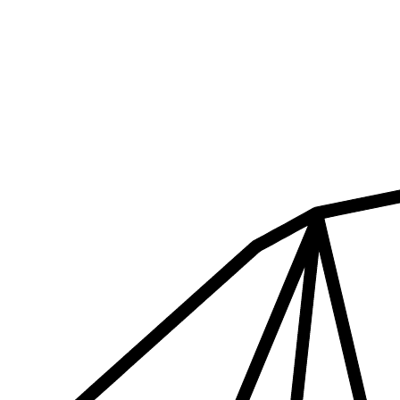
Ir
al
contenido