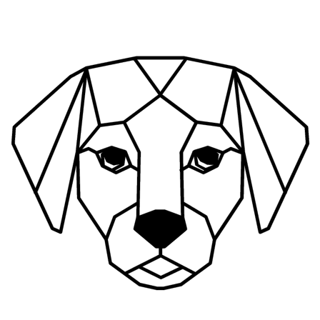
Ir
al
contenido