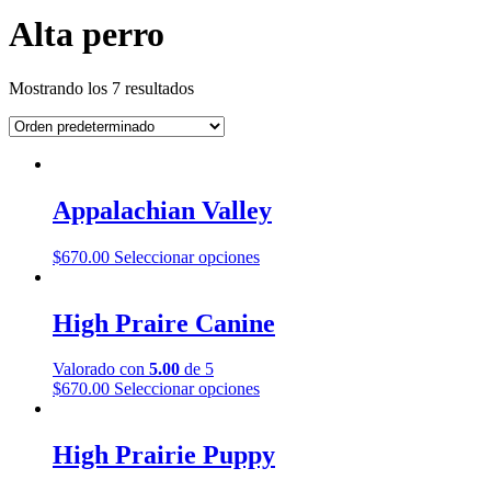
Alta perro
Mostrando los 7 resultados
Appalachian Valley
Este
$
670.00
Seleccionar opciones
producto
tiene
múltiples
High Praire Canine
variantes.
Las
Valorado con
5.00
de 5
opciones
Este
$
670.00
Seleccionar opciones
se
producto
pueden
tiene
elegir
múltiples
High Prairie Puppy
en
variantes.
la
Las