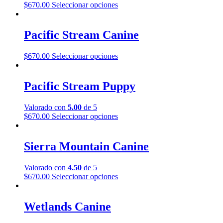
página
Este
$
670.00
Seleccionar opciones
opciones
de
producto
se
producto
tiene
pueden
múltiples
Pacific Stream Canine
elegir
variantes.
en
Las
la
Este
$
670.00
Seleccionar opciones
opciones
página
producto
se
de
tiene
pueden
producto
múltiples
Pacific Stream Puppy
elegir
variantes.
en
Las
la
Valorado con
5.00
de 5
opciones
página
Este
$
670.00
Seleccionar opciones
se
de
producto
pueden
producto
tiene
elegir
múltiples
Sierra Mountain Canine
en
variantes.
la
Las
página
Valorado con
4.50
de 5
opciones
de
Este
$
670.00
Seleccionar opciones
se
producto
producto
pueden
tiene
elegir
múltiples
Wetlands Canine
en
variantes.
la
Las