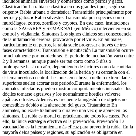
incluidos animales silvestres y domésticos como perros y gatos.
Clasificación La rabia se clasifica en dos grandes tipos, según su
origen:● Rabia urbana o doméstica: Transmitida principalmente por
perros y gatos.● Rabia silvestre: Transmitida por especies como
murciélagos, zorros, zorrillos y coyotes. En este caso, instituciones
como la SAGARPA y SEMARNAT (en México) intervienen en su
control y vigilancia. Síntomas Los signos clínicos son consecuencia
de la inflamación cerebral provocada por el virus. En animales,
particularmente en perros, la rabia suele progresar a través de tres
fases características: Transmisión e incubación La transmisión ocurre
principalmente por mordeduras. El periodo de incubación varía entre
2 y 8 semanas, aunque puede ser tan corto como 5 días o
prolongarse hasta un año, dependiendo de factores como la cantidad
de virus inoculado, la localización de la herida y su cercanía con el
sistema nervioso central. Lesiones en cabeza, cuello o extremidades
superiores suelen acortar este periodo.Durante la enfermedad, los
animales infectados pueden mostrar comportamientos inusuales: los
dóciles tornarse agresivos y los normalmente hostiles volverse
apáticos o tristes. Además, es frecuente la ingestión de objetos no
comestibles debido a la alteración del gusto. Tratamiento En
animales, no existe tratamiento curativo una vez que aparecen los
síntomas. La rabia es mortal en prácticamente todos los casos. Por
ello, la única estrategia efectiva es la prevención. Prevención La
vacunación es la herramienta más eficaz para prevenir la rabia. En la
mayoría delos países y regiones, su aplicación es obligatoria en