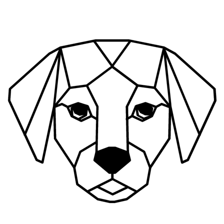
Ir
al
contenido