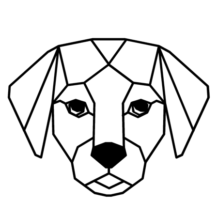
Ir
al
contenido