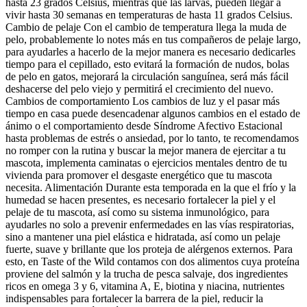
hasta 23 grados Celsius, mientras que las larvas, pueden llegar a
vivir hasta 30 semanas en temperaturas de hasta 11 grados Celsius.
Cambio de pelaje Con el cambio de temperatura llega la muda de
pelo, probablemente lo notes más en tus compañeros de pelaje largo,
para ayudarles a hacerlo de la mejor manera es necesario dedicarles
tiempo para el cepillado, esto evitará la formación de nudos, bolas
de pelo en gatos, mejorará la circulación sanguínea, será más fácil
deshacerse del pelo viejo y permitirá el crecimiento del nuevo.
Cambios de comportamiento Los cambios de luz y el pasar más
tiempo en casa puede desencadenar algunos cambios en el estado de
ánimo o el comportamiento desde Síndrome Afectivo Estacional
hasta problemas de estrés o ansiedad, por lo tanto, te recomendamos
no romper con la rutina y buscar la mejor manera de ejercitar a tu
mascota, implementa caminatas o ejercicios mentales dentro de tu
vivienda para promover el desgaste energético que tu mascota
necesita. Alimentación Durante esta temporada en la que el frío y la
humedad se hacen presentes, es necesario fortalecer la piel y el
pelaje de tu mascota, así como su sistema inmunológico, para
ayudarles no solo a prevenir enfermedades en las vías respiratorias,
sino a mantener una piel elástica e hidratada, así como un pelaje
fuerte, suave y brillante que los proteja de alérgenos externos. Para
esto, en Taste of the Wild contamos con dos alimentos cuya proteína
proviene del salmón y la trucha de pesca salvaje, dos ingredientes
ricos en omega 3 y 6, vitamina A, E, biotina y niacina, nutrientes
indispensables para fortalecer la barrera de la piel, reducir la